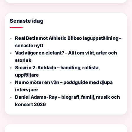
– Så
fungerar
det
Senaste idag
Real Betis mot Athletic Bilbao laguppställning –
senaste nytt
Vad väger en elefant? – Allt om vikt, arter och
storlek
Sicario 2: Soldado – handling, rollista,
uppföljare
Nemo möter en vän – poddguide med djupa
intervjuer
Daniel Adams-Ray – biografi, familj, musik och
konsert 2026