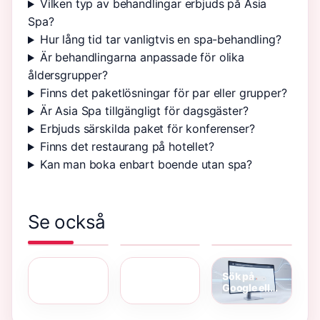
Vilken typ av behandlingar erbjuds på Asia
Spa?
Hur lång tid tar vanligtvis en spa-behandling?
Är behandlingarna anpassade för olika
åldersgrupper?
Finns det paketlösningar för par eller grupper?
Är Asia Spa tillgängligt för dagsgäster?
Erbjuds särskilda paket för konferenser?
Finns det restaurang på hotellet?
Kan man boka enbart boende utan spa?
Se också
Pasta med
Filmer med
Stort grattis
skinksås
Nicholas
på
Nya livet på
Percy
och crème
Hoult –
födelsedagen
landet med
Jackson
fraiche –
Utforska
– Personliga
Sarah
Season 2 –
enkelt
Hans
Hälsningar
Beeny:
Ny Säsong
recept och
Filmkarriär
Sök på
säsong 4,
med
tips
Google eller
gård och
Mytologi
skriv en
SVT Play
webbadress