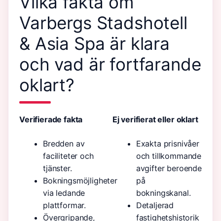
Vilka fakta om
Varbergs Stadshotell
& Asia Spa är klara
och vad är fortfarande
oklart?
Verifierade fakta
Ej verifierat eller oklart
Bredden av
Exakta prisnivåer
faciliteter och
och tillkommande
tjänster.
avgifter beroende
Bokningsmöjligheter
på
via ledande
bokningskanal.
plattformar.
Detaljerad
Övergripande,
fastighetshistorik