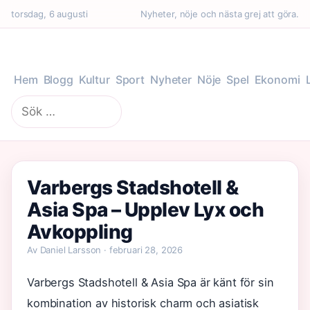
torsdag, 6 augusti
Nyheter, nöje och nästa grej att göra.
Hem
Blogg
Kultur
Sport
Nyheter
Nöje
Spel
Ekonomi
Sök
efter:
Varbergs Stadshotell &
Asia Spa – Upplev Lyx och
Avkoppling
Av Daniel Larsson · februari 28, 2026
Varbergs Stadshotell & Asia Spa är känt för sin
kombination av historisk charm och asiatisk