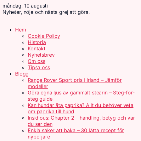
måndag, 10 augusti
Nyheter, nöje och nästa grej att göra.
Hem
Cookie Policy
Historia
Kontakt
Nyhetsbrev
Om oss
Tipsa oss
Blogg
Range Rover Sport pris i Irland – Jämför
modeller
Göra egna ljus av gammalt stearin – Steg-för-
steg guide
Kan hundar äta paprika? Allt du behöver veta
om paprika till hund
Insidious: Chapter 2 – handling, betyg och var
du ser den
Enkla saker att baka – 30 lätta recept för
nybörjare