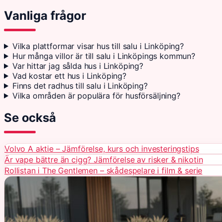
Vanliga frågor
Vilka plattformar visar hus till salu i Linköping?
Hur många villor är till salu i Linköpings kommun?
Var hittar jag sålda hus i Linköping?
Vad kostar ett hus i Linköping?
Finns det radhus till salu i Linköping?
Vilka områden är populära för husförsäljning?
Se också
Volvo A aktie – Jämförelse, kurs och investeringstips
Är vape bättre än cigg? Jämförelse av risker & nikotin
Rollistan i The Gentlemen – skådespelare i film & serie