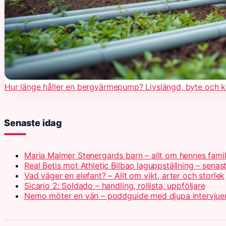
Hur länge håller en bergvärmepump? Livslängd, byte och 
Senaste idag
Maria Malmer Stenergards barn – allt om hennes famil
Real Betis mot Athletic Bilbao laguppställning – senas
Vad väger en elefant? – Allt om vikt, arter och storlek
Sicario 2: Soldado – handling, rollista, uppföljare
Nemo möter en vän – poddguide med djupa intervjue