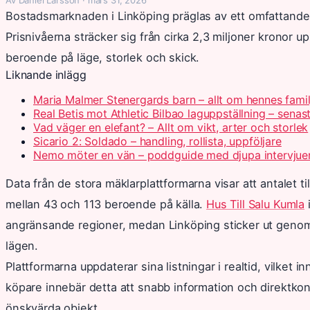
Bostadsmarknaden i Linköping präglas av ett omfattande u
Prisnivåerna sträcker sig från cirka 2,3 miljoner kronor up
beroende på läge, storlek och skick.
Liknande inlägg
Maria Malmer Stenergards barn – allt om hennes famil
Real Betis mot Athletic Bilbao laguppställning – senas
Vad väger en elefant? – Allt om vikt, arter och storlek
Sicario 2: Soldado – handling, rollista, uppföljare
Nemo möter en vän – poddguide med djupa intervjue
Data från de stora mäklarplattformarna visar att antalet ti
mellan 43 och 113 beroende på källa.
Hus Till Salu Kumla
angränsande regioner, medan Linköping sticker ut genom 
lägen.
Plattformarna uppdaterar sina listningar i realtid, vilket i
köpare innebär detta att snabb information och direktkon
önskvärda objekt.