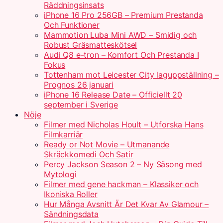
Räddningsinsats
iPhone 16 Pro 256GB – Premium Prestanda
Och Funktioner
Mammotion Luba Mini AWD – Smidig och
Robust Gräsmatteskötsel
Audi Q8 e-tron – Komfort Och Prestanda I
Fokus
Tottenham mot Leicester City laguppställning –
Prognos 26 januari
iPhone 16 Release Date – Officiellt 20
september i Sverige
Nöje
Filmer med Nicholas Hoult – Utforska Hans
Filmkarriär
Ready or Not Movie – Utmanande
Skräckkomedi Och Satir
Percy Jackson Season 2 – Ny Säsong med
Mytologi
Filmer med gene hackman – Klassiker och
Ikoniska Roller
Hur Många Avsnitt Är Det Kvar Av Glamour –
Sändningsdata