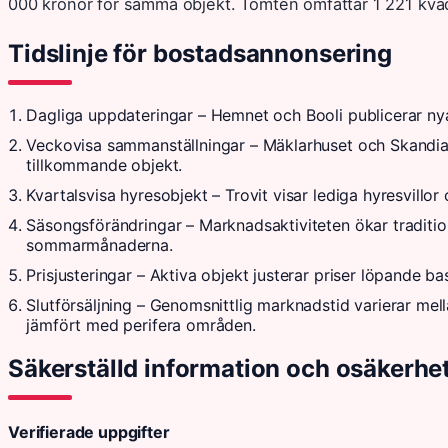
000 kronor för samma objekt. Tomten omfattar 1 221 kva
Tidslinje för bostadsannonsering
Dagliga uppdateringar
– Hemnet och Booli publicerar nya
Veckovisa sammanställningar
– Mäklarhuset och Skandia
tillkommande objekt.
Kvartalsvisa hyresobjekt
– Trovit visar lediga hyresvillor 
Säsongsförändringar
– Marknadsaktiviteten ökar traditio
sommarmånaderna.
Prisjusteringar
– Aktiva objekt justerar priser löpande ba
Slutförsäljning
– Genomsnittlig marknadstid varierar mel
jämfört med perifera områden.
Säkerställd information och osäkerhe
Verifierade uppgifter