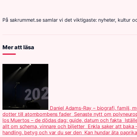
På sakrummet.se samlar vi det viktigaste: nyheter, kultur oc
Mer att läsa
Daniel Adams-Ray – biografi, familj, 
dotter till atombombens fader
Senaste nytt om polyneuro
los Muertos – de dödas dag: guide, datum och fakta
Istäl
allt om schema, vinnare och biljetter
Enkla saker att baka 
handling, betyg och var du ser den
Kan hundar äta paprika