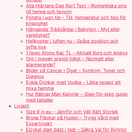
Alla Hjärtans Dag Kort Text – Romantiska sms
till henne och honom
Potatis i ugn tid – Tid, temperatur och tips för
krispighet
Hängande Trädgårdar i Babylon – Myt eller
verklighet?
Helikopter i luften nu – Spåra position och
syfte live
1 İsveç Kronu Kaç TL – Aktuell Kurs och Analys
Ont i magen gravid tidigt – Normalt eller
alarmerande?
Bilder på Cancer i Ögat – Symtom, Typer och
Diagnos
Enkla Drinkar med Vodka – Lätta recept att
mixa hemma
Hur Räknar Man Kalorier – Steg-för-steg guide
med tabeller
Livsstil
Size 9 in eu – Jämför och Välj Rätt Storlek
Bruna Fläckar på Huden – Trygg Vård med
Expertinsikt
Elcykel dam bäst i test – Säkra Val för Kvinnor