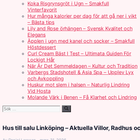
Koka Risgrynsgröt i Ugn – Smakfull
Vinterfavorit
Hur många kalorier per dag för att gå ner i vikt
– Bästa tips
Lily and Rose örhängen – Svensk Kvalitet och
Elegans
Äpplen i ugn med kanel och socker – Smakfull
Höstdessert
Curl Cream Bäst I Test – Ultimata Guiden För
Lockigt Hår
När Är Det Semmeldagen – Kultur och Tradition
Varbergs Stadshotell & Asia Spa – Upplev Lyx
och Avkoppling
Huskur mot slem i halsen – Naturlig Lindring
Vid Hosta
Molande Värk i Benen – Få Klarhet och Lindring
Sök
efter:
Hus till salu Linköping – Aktuella Villor, Radhus o
Av Daniel Larsson · mars 31, 2026