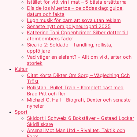
Istället för vitt vin i mat – 5 bästa ersättarna
Día de los Muertos – de dödas dag: guide,
datum och fakta
Lugn musik för barn att sova utan reklam
Senaste nytt om polyneuropati 2025
Katherine Toni Oppenheimer Silber dotter till
atombombens fader
Sicario 2: Soldado – handling, rollista,
uppföljare
Vad väger en elefant? – Allt om vikt, arter och
storlek
Kultur
Citat Korta Dikter Om Sorg – Vägledning Och
Tröst
Rollistan i Bullet Train – Komplett cast med
Brad Pitt och fler
Michael C. Hall – Biografi, Dexter och senaste
nyheter
Sport
Skidort i Schweiz 6 Bokstäver – Gstaad Lockar
Skidälskare
Arsenal Mot Man Utd – Rivalitet, Taktik och
Form