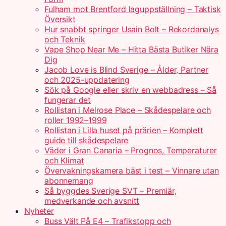
Fulham mot Brentford laguppställning – Taktisk
Översikt
Hur snabbt springer Usain Bolt – Rekordanalys
och Teknik
Vape Shop Near Me – Hitta Bästa Butiker Nära
Dig
Jacob Love is Blind Sverige – Ålder, Partner
och 2025-uppdatering
Sök på Google eller skriv en webbadress – Så
fungerar det
Rollistan i Melrose Place – Skådespelare och
roller 1992–1999
Rollistan i Lilla huset på prärien – Komplett
guide till skådespelare
Väder i Gran Canaria – Prognos, Temperaturer
och Klimat
Övervakningskamera bäst i test – Vinnare utan
abonnemang
Så byggdes Sverige SVT – Premiär,
medverkande och avsnitt
Nyheter
Buss Vält På E4 – Trafikstopp och