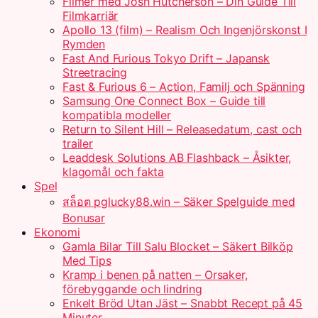
Filmer med Josh Hutcherson – Din Guide Till
Filmkarriär
Apollo 13 (film) – Realism Och Ingenjörskonst I
Rymden
Fast And Furious Tokyo Drift – Japansk
Streetracing
Fast & Furious 6 – Action, Familj och Spänning
Samsung One Connect Box – Guide till
kompatibla modeller
Return to Silent Hill – Releasedatum, cast och
trailer
Leaddesk Solutions AB Flashback – Åsikter,
klagomål och fakta
Spel
สล็อต pglucky88.win – Säker Spelguide med
Bonusar
Ekonomi
Gamla Bilar Till Salu Blocket – Säkert Bilköp
Med Tips
Kramp i benen på natten – Orsaker,
förebyggande och lindring
Enkelt Bröd Utan Jäst – Snabbt Recept på 45
Minuter