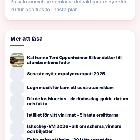
På sakrummet.se samlar vi det viktigaste: nyheter,
kultur och tips för nästa plan.
Mer att läsa
Katherine Toni Oppenheimer Silber dotter till
atombombens fader
Senaste nytt om polyneuropati 2025
Lugn musik för barn att sova utan reklam
Día de los Muertos – de dödas dag: guide, datum
och fakta
Istället för vitt vin i mat – 5 bästa ersättarna
Ishockey-VM 2026 – allt om schema, vinnare
och biljetter
Enkla saker att baka – 30 lätta recept för