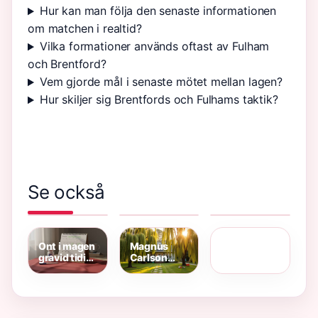
Hur kan man följa den senaste informationen
om matchen i realtid?
Vilka formationer används oftast av Fulham
och Brentford?
Vem gjorde mål i senaste mötet mellan lagen?
Hur skiljer sig Brentfords och Fulhams taktik?
Se också
The
Chelsea
Enkelt Bröd
Remains of
mot Aston
Utan Jäst –
Filmer med
the Day –
Villa
Snabbt
gene
Sammanfattning,
laguppställning
Recept på
hackman –
analys och
– bekräftade
45 Minuter
Klassiker
tematik
elvor
Ont i magen
Magnus
och
gravid tidigt
Carlson
Ikoniska
– Normalt
Weeping
Roller
eller
Willows
alarmerande?
familj –
boende,
barn och fru