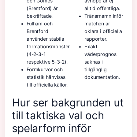
och Gomes
avhopp är ej
(Brentford) är
alltid offentliga.
bekräftade.
Tränarnamn inför
Fulham och
matchen är
Brentford
oklara i officiella
använder stabila
rapporter.
formationsmönster
Exakt
(4-2-3-1
väderprognos
respektive 5-3-2).
saknas i
Formkurvor och
tillgänglig
statistik hänvisas
dokumentation.
till officiella källor.
Hur ser bakgrunden ut
till taktiska val och
spelarform inför