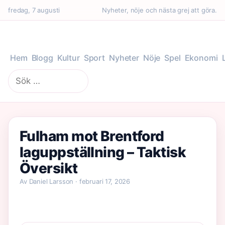
fredag, 7 augusti
Nyheter, nöje och nästa grej att göra.
Hem
Blogg
Kultur
Sport
Nyheter
Nöje
Spel
Ekonomi
Sök
efter:
Fulham mot Brentford
laguppställning – Taktisk
Översikt
Av Daniel Larsson · februari 17, 2026