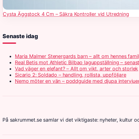
Cysta Äggstock 4 Cm – Säkra Kontroller vid Utredning
Senaste idag
Maria Malmer Stenergards barn – allt om hennes famil
Real Betis mot Athletic Bilbao laguppställning – senas
Vad väger en elefant? – Allt om vikt, arter och storlek
Sicario 2: Soldado – handling, rollista, uppföljare
Nemo möter en vän – poddguide med djupa intervjue
På sakrummet.se samlar vi det viktigaste: nyheter, kultur oc