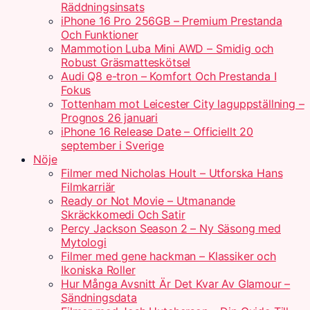
Räddningsinsats
iPhone 16 Pro 256GB – Premium Prestanda
Och Funktioner
Mammotion Luba Mini AWD – Smidig och
Robust Gräsmatteskötsel
Audi Q8 e-tron – Komfort Och Prestanda I
Fokus
Tottenham mot Leicester City laguppställning –
Prognos 26 januari
iPhone 16 Release Date – Officiellt 20
september i Sverige
Nöje
Filmer med Nicholas Hoult – Utforska Hans
Filmkarriär
Ready or Not Movie – Utmanande
Skräckkomedi Och Satir
Percy Jackson Season 2 – Ny Säsong med
Mytologi
Filmer med gene hackman – Klassiker och
Ikoniska Roller
Hur Många Avsnitt Är Det Kvar Av Glamour –
Sändningsdata