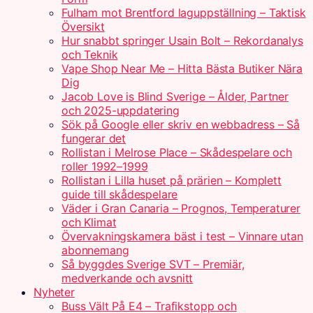
Fulham mot Brentford laguppställning – Taktisk
Översikt
Hur snabbt springer Usain Bolt – Rekordanalys
och Teknik
Vape Shop Near Me – Hitta Bästa Butiker Nära
Dig
Jacob Love is Blind Sverige – Ålder, Partner
och 2025-uppdatering
Sök på Google eller skriv en webbadress – Så
fungerar det
Rollistan i Melrose Place – Skådespelare och
roller 1992–1999
Rollistan i Lilla huset på prärien – Komplett
guide till skådespelare
Väder i Gran Canaria – Prognos, Temperaturer
och Klimat
Övervakningskamera bäst i test – Vinnare utan
abonnemang
Så byggdes Sverige SVT – Premiär,
medverkande och avsnitt
Nyheter
Buss Vält På E4 – Trafikstopp och