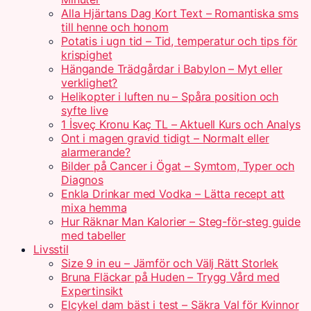
Alla Hjärtans Dag Kort Text – Romantiska sms
till henne och honom
Potatis i ugn tid – Tid, temperatur och tips för
krispighet
Hängande Trädgårdar i Babylon – Myt eller
verklighet?
Helikopter i luften nu – Spåra position och
syfte live
1 İsveç Kronu Kaç TL – Aktuell Kurs och Analys
Ont i magen gravid tidigt – Normalt eller
alarmerande?
Bilder på Cancer i Ögat – Symtom, Typer och
Diagnos
Enkla Drinkar med Vodka – Lätta recept att
mixa hemma
Hur Räknar Man Kalorier – Steg-för-steg guide
med tabeller
Livsstil
Size 9 in eu – Jämför och Välj Rätt Storlek
Bruna Fläckar på Huden – Trygg Vård med
Expertinsikt
Elcykel dam bäst i test – Säkra Val för Kvinnor