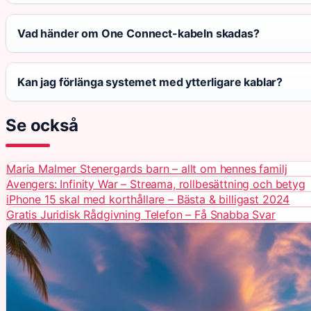
Vad händer om One Connect-kabeln skadas?
Kan jag förlänga systemet med ytterligare kablar?
Se också
Maria Malmer Stenergards barn – allt om hennes familj
Avengers: Infinity War – Streama, rollbesättning och betyg
iPhone 15 skal med korthållare – Bästa & billigast 2024
Gratis Juridisk Rådgivning Telefon – Få Snabba Svar