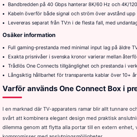
Bandbredden på 40 Gbps hanterar 8K/60 Hz och 4K/120 H
Kabeln överför både signal och ström över avstånd upp t
Levereras separat från TV:n i de flesta fall, med undant
Osäker information
Full gaming-prestanda med minimal input lag på äldre T
Exakta prisnivåer i svenska kronor varierar mellan återförs
Trådlös One Connects tillgänglighet och prestanda i verkl
Långsiktig hållbarhet för transparenta kablar över 10+ å
Varför används One Connect Box i p
I en marknad där TV-apparaters ramar blir allt tunnare och
svårt att kombinera elegant design med praktisk anslutni
dilemma genom att flytta alla portar till en extern enhet,
kompromisser med anslutningsmöjligheter.