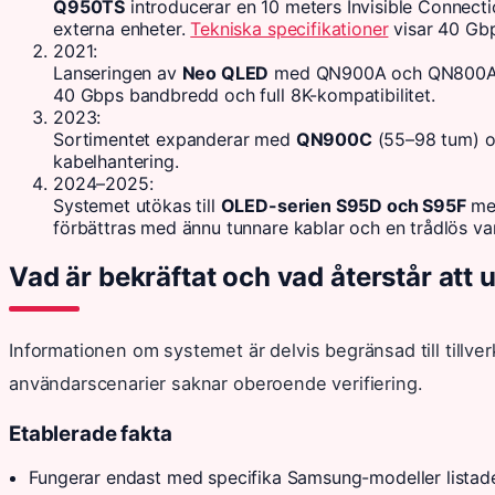
Q950TS
introducerar en 10 meters Invisible Connection
externa enheter.
Tekniska specifikationer
visar 40 Gbp
2021
:
Lanseringen av
Neo QLED
med QN900A och QN800A inn
40 Gbps bandbredd och full 8K-kompatibilitet.
2023
:
Sortimentet expanderar med
QN900C
(55–98 tum) 
kabelhantering.
2024–2025
:
Systemet utökas till
OLED-serien S95D och S95F
me
förbättras med ännu tunnare kablar och en trådlös va
Vad är bekräftat och vad återstår att 
Informationen om systemet är delvis begränsad till tillve
användarscenarier saknar oberoende verifiering.
Etablerade fakta
Fungerar endast med specifika Samsung-modeller listade i