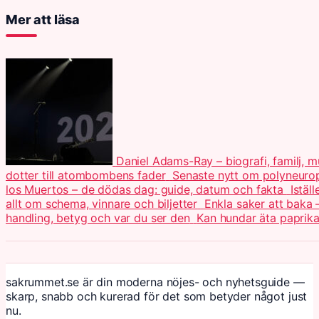
Mer att läsa
Daniel Adams-Ray – biografi, familj, 
dotter till atombombens fader
Senaste nytt om polyneuro
los Muertos – de dödas dag: guide, datum och fakta
Istäl
allt om schema, vinnare och biljetter
Enkla saker att baka 
handling, betyg och var du ser den
Kan hundar äta paprika
sakrummet.se är din moderna nöjes- och nyhetsguide —
skarp, snabb och kurerad för det som betyder något just
nu.