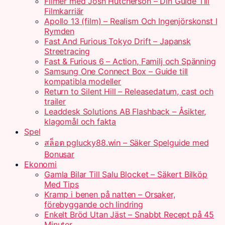
Filmer med Josh Hutcherson – Din Guide Till
Filmkarriär
Apollo 13 (film) – Realism Och Ingenjörskonst I
Rymden
Fast And Furious Tokyo Drift – Japansk
Streetracing
Fast & Furious 6 – Action, Familj och Spänning
Samsung One Connect Box – Guide till
kompatibla modeller
Return to Silent Hill – Releasedatum, cast och
trailer
Leaddesk Solutions AB Flashback – Åsikter,
klagomål och fakta
Spel
สล็อต pglucky88.win – Säker Spelguide med
Bonusar
Ekonomi
Gamla Bilar Till Salu Blocket – Säkert Bilköp
Med Tips
Kramp i benen på natten – Orsaker,
förebyggande och lindring
Enkelt Bröd Utan Jäst – Snabbt Recept på 45
Minuter