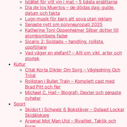
Istället för vitt vin i mat – 5 bästa ersättarna
Día de los Muertos – de dödas dag: guide,
datum och fakta
Lugn musik för barn att sova utan reklam
Senaste nytt om polyneuropati 2025
Katherine Toni Oppenheimer Silber dotter till
atombombens fader
Sicario 2: Soldado – handling, rollista,
uppföljare
Vad väger en elefant? – Allt om vikt, arter och
storlek
Kultur
Citat Korta Dikter Om Sorg – Vägledning Och
Tröst
Rollistan i Bullet Train – Komplett cast med
Brad Pitt och fler
Michael C. Hall – Biografi, Dexter och senaste
nyheter
Sport
Skidort i Schweiz 6 Bokstäver – Gstaad Lockar
Skidälskare
Arsenal Mot Man Utd – Rivalitet, Taktik och
Form