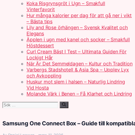
Koka Risgrynsgröt i Ugn – Smakfull
Vinterfavorit
Hur många kalorier per dag för att gå ner i vikt
– Bästa tips
Lily and Rose örhängen – Svensk Kvalitet och
Elegans
Äpplen i ugn med kanel och socker – Smakfull
Höstdessert
Curl Cream Bäst I Test – Ultimata Guiden För
Lockigt Hår
När Är Det Semmeldagen – Kultur och Tradition
Varbergs Stadshotell & Asia Spa – Upplev Lyx
och Avkoppling
Huskur mot slem i halsen – Naturlig Lindring
Vid Hosta
Molande Värk i Benen – Få Klarhet och Lindring
Sök
efter:
Samsung One Connect Box – Guide till kompatibl
Av Daniel Larsson · mars 11, 2026