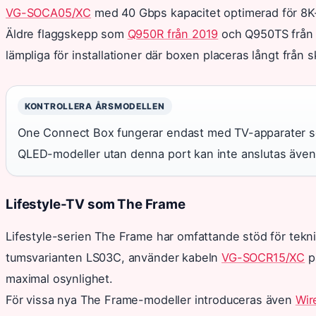
VG-SOCA05/XC
med 40 Gbps kapacitet optimerad för 8K
Äldre flaggskepp som
Q950R från 2019
och Q950TS från 
lämpliga för installationer där boxen placeras långt från 
KONTROLLERA ÅRSMODELLEN
One Connect Box fungerar endast med TV-apparater s
QLED-modeller utan denna port kan inte anslutas även
Lifestyle-TV som The Frame
Lifestyle-serien The Frame har omfattande stöd för tekn
tumsvarianten LS03C, använder kabeln
VG-SOCR15/XC
p
maximal osynlighet.
För vissa nya The Frame-modeller introduceras även
Wir