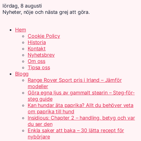
lördag, 8 augusti
Nyheter, nöje och nästa grej att göra.
Hem
Cookie Policy
Historia
Kontakt
Nyhetsbrev
Om oss
Tipsa oss
Blogg
Range Rover Sport pris i Irland – Jämför
modeller
Göra egna ljus av gammalt stearin – Steg-för-
steg guide
Kan hundar äta paprika? Allt du behöver veta
om paprika till hund
Insidious: Chapter 2 – handling, betyg och var
du ser den
Enkla saker att baka – 30 lätta recept för
nybörjare