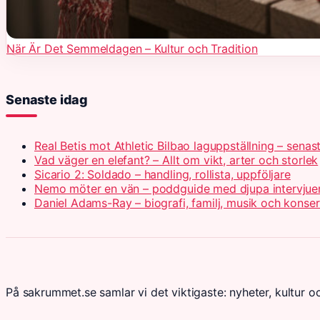
När Är Det Semmeldagen – Kultur och Tradition
Senaste idag
Real Betis mot Athletic Bilbao laguppställning – senas
Vad väger en elefant? – Allt om vikt, arter och storlek
Sicario 2: Soldado – handling, rollista, uppföljare
Nemo möter en vän – poddguide med djupa intervjue
Daniel Adams-Ray – biografi, familj, musik och konse
På sakrummet.se samlar vi det viktigaste: nyheter, kultur oc