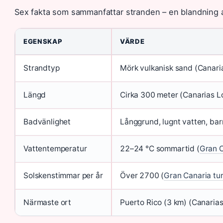
Sex fakta som sammanfattar stranden – en blandning a
EGENSKAP
VÄRDE
Strandtyp
Mörk vulkanisk sand (Canari
Längd
Cirka 300 meter (Canarias L
Badvänlighet
Långgrund, lugnt vatten, bar
Vattentemperatur
22–24 °C sommartid (
Gran C
Solskenstimmar per år
Över 2700 (
Gran Canaria tur
Närmaste ort
Puerto Rico (3 km) (Canaria