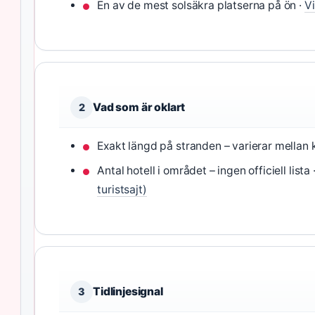
En av de mest solsäkra platserna på ön ·
Vi
Vad som är oklart
2
Exakt längd på stranden – varierar mellan k
Antal hotell i området – ingen officiell lista 
turistsajt)
Tidlinjesignal
3