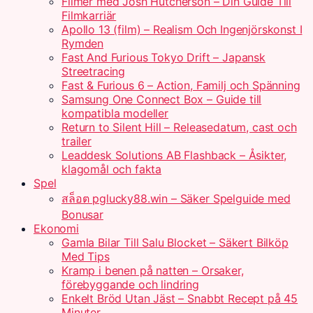
Filmer med Josh Hutcherson – Din Guide Till
Filmkarriär
Apollo 13 (film) – Realism Och Ingenjörskonst I
Rymden
Fast And Furious Tokyo Drift – Japansk
Streetracing
Fast & Furious 6 – Action, Familj och Spänning
Samsung One Connect Box – Guide till
kompatibla modeller
Return to Silent Hill – Releasedatum, cast och
trailer
Leaddesk Solutions AB Flashback – Åsikter,
klagomål och fakta
Spel
สล็อต pglucky88.win – Säker Spelguide med
Bonusar
Ekonomi
Gamla Bilar Till Salu Blocket – Säkert Bilköp
Med Tips
Kramp i benen på natten – Orsaker,
förebyggande och lindring
Enkelt Bröd Utan Jäst – Snabbt Recept på 45
Minuter