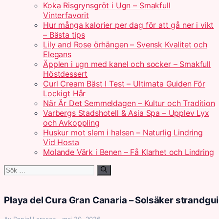
Koka Risgrynsgröt i Ugn – Smakfull
Vinterfavorit
Hur många kalorier per dag för att gå ner i vikt
– Bästa tips
Lily and Rose örhängen – Svensk Kvalitet och
Elegans
Äpplen i ugn med kanel och socker – Smakfull
Höstdessert
Curl Cream Bäst I Test – Ultimata Guiden För
Lockigt Hår
När Är Det Semmeldagen – Kultur och Tradition
Varbergs Stadshotell & Asia Spa – Upplev Lyx
och Avkoppling
Huskur mot slem i halsen – Naturlig Lindring
Vid Hosta
Molande Värk i Benen – Få Klarhet och Lindring
Sök
efter:
Playa del Cura Gran Canaria – Solsäker strandgu
Av Daniel Larsson · maj 20, 2026