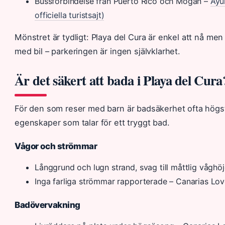
Bussförbindelse från Puerto Rico och Mogán –
Ayu
officiella turistsajt)
Mönstret är tydligt: Playa del Cura är enkel att nå m
med bil – parkeringen är ingen självklarhet.
Är det säkert att bada i Playa del Cura
För den som reser med barn är badsäkerhet ofta högsta 
egenskaper som talar för ett tryggt bad.
Vågor och strömmar
Långgrund och lugn strand, svag till måttlig våghö
Inga farliga strömmar rapporterade – Canarias Lov
Badövervakning