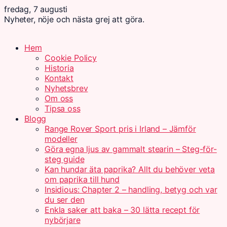
fredag, 7 augusti
Nyheter, nöje och nästa grej att göra.
Hem
Cookie Policy
Historia
Kontakt
Nyhetsbrev
Om oss
Tipsa oss
Blogg
Range Rover Sport pris i Irland – Jämför
modeller
Göra egna ljus av gammalt stearin – Steg-för-
steg guide
Kan hundar äta paprika? Allt du behöver veta
om paprika till hund
Insidious: Chapter 2 – handling, betyg och var
du ser den
Enkla saker att baka – 30 lätta recept för
nybörjare