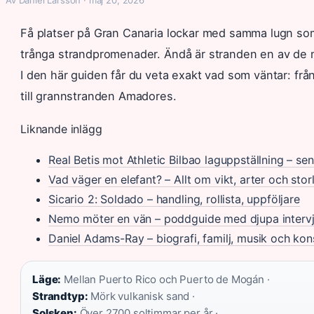
Få platser på Gran Canaria lockar med samma lugn som P
trånga strandpromenader. Ändå är stranden en av de m
I den här guiden får du veta exakt vad som väntar: frå
till grannstranden Amadores.
Liknande inlägg
Real Betis mot Athletic Bilbao laguppställning – sen
Vad väger en elefant? – Allt om vikt, arter och stor
Sicario 2: Soldado – handling, rollista, uppföljare
Nemo möter en vän – poddguide med djupa intervj
Daniel Adams-Ray – biografi, familj, musik och ko
Läge:
Mellan Puerto Rico och Puerto de Mogán ·
Strandtyp:
Mörk vulkanisk sand ·
Solsken:
Över 2700 soltimmar per år ·