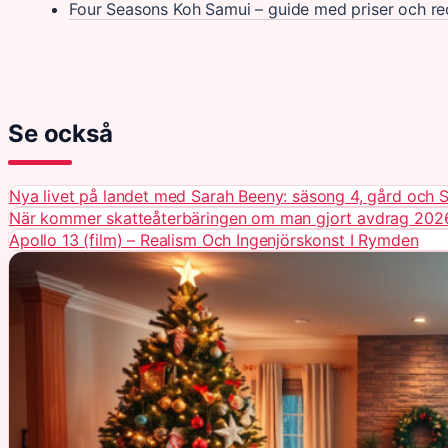
Four Seasons Koh Samui – guide med priser och re
Se också
Nya livet på landet med Sarah Beeny: säsong 4, gård och 
När kommer skatteåterbäringen om man gjort avdrag 202
Apollo 13 (film) – Realism Och Ingenjörskonst I Rymden