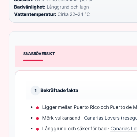
Badvänlighet:
Långgrund och lugn ·
Vattentemperatur:
Cirka 22–24 °C
SNABBÖVERSIKT
Bekräftade fakta
1
Ligger mellan Puerto Rico och Puerto de 
Mörk vulkansand ·
Canarias Lovers (reseg
Långgrund och säker för bad ·
Canarias Lo