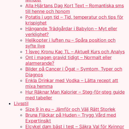
Alla Hjärtans Dag Kort Text – Romantiska sms
till henne och honom
Potatis i ugn tid – Tid, temperatur och tips för
krispighet
Hängande Trädgårdar i Babylon – Myt eller
verklighet?
Helikopter i luften nu – Spåra position och
syfte live
1 İsveç Kronu Kaç TL – Aktuell Kurs och Analys
Ont i magen gravid tidigt – Normalt eller
alarmerande?
Bilder på Cancer i Ögat – Symtom, Typer och
Diagnos
Enkla Drinkar med Vodka – Lätta recept att
mixa hemma
Hur Räknar Man Kalorier – Steg-för-steg guide
med tabeller
Livsstil
Size 9 in eu – Jämför och Välj Rätt Storlek
Bruna Fläckar på Huden – Trygg Vård med
Expertinsikt
Elcykel dam bäst i test – Säkra Val för Kvinnor