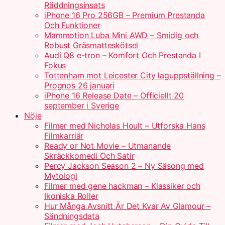
Räddningsinsats
iPhone 16 Pro 256GB – Premium Prestanda
Och Funktioner
Mammotion Luba Mini AWD – Smidig och
Robust Gräsmatteskötsel
Audi Q8 e-tron – Komfort Och Prestanda I
Fokus
Tottenham mot Leicester City laguppställning –
Prognos 26 januari
iPhone 16 Release Date – Officiellt 20
september i Sverige
Nöje
Filmer med Nicholas Hoult – Utforska Hans
Filmkarriär
Ready or Not Movie – Utmanande
Skräckkomedi Och Satir
Percy Jackson Season 2 – Ny Säsong med
Mytologi
Filmer med gene hackman – Klassiker och
Ikoniska Roller
Hur Många Avsnitt Är Det Kvar Av Glamour –
Sändningsdata