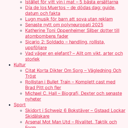
Istället för vitt vin i mat – 5 bästa ersättarna
Día de los Muertos – de dödas dag: guide,
datum och fakta
Lugn musik för barn att sova utan reklam
Senaste nytt om polyneuropati 2025
Katherine Toni Oppenheimer Silber dotter till
atombombens fader
Sicario 2: Soldado – handling, rollista,
uppföljare
Vad väger en elefant? – Allt om vikt, arter och
storlek
Kultur
Citat Korta Dikter Om Sorg – Vägledning Och
Tröst
Rollistan i Bullet Train – Komplett cast med
Brad Pitt och fler
Michael C. Hall – Biografi, Dexter och senaste
nyheter
Sport
Skidort i Schweiz 6 Bokstäver – Gstaad Lockar
Skidälskare
Arsenal Mot Man Utd – Rivalitet, Taktik och
Form