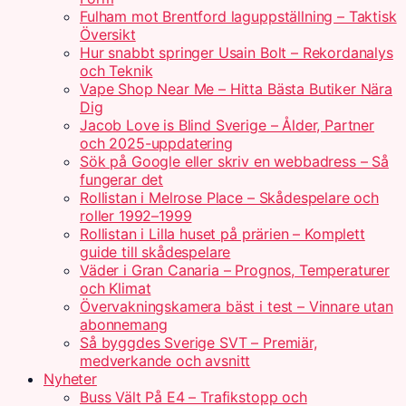
Fulham mot Brentford laguppställning – Taktisk
Översikt
Hur snabbt springer Usain Bolt – Rekordanalys
och Teknik
Vape Shop Near Me – Hitta Bästa Butiker Nära
Dig
Jacob Love is Blind Sverige – Ålder, Partner
och 2025-uppdatering
Sök på Google eller skriv en webbadress – Så
fungerar det
Rollistan i Melrose Place – Skådespelare och
roller 1992–1999
Rollistan i Lilla huset på prärien – Komplett
guide till skådespelare
Väder i Gran Canaria – Prognos, Temperaturer
och Klimat
Övervakningskamera bäst i test – Vinnare utan
abonnemang
Så byggdes Sverige SVT – Premiär,
medverkande och avsnitt
Nyheter
Buss Vält På E4 – Trafikstopp och