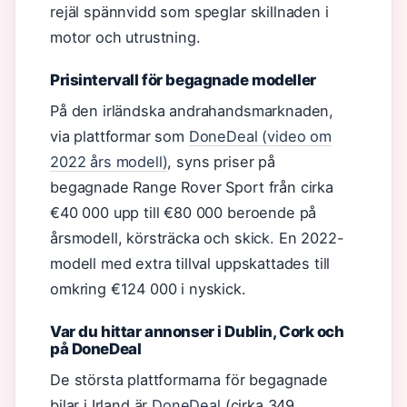
rejäl spännvidd som speglar skillnaden i
motor och utrustning.
Prisintervall för begagnade modeller
På den irländska andrahandsmarknaden,
via plattformar som
DoneDeal (video om
2022 års modell)
, syns priser på
begagnade Range Rover Sport från cirka
€40 000 upp till €80 000 beroende på
årsmodell, körsträcka och skick. En 2022-
modell med extra tillval uppskattades till
omkring €124 000 i nyskick.
Var du hittar annonser i Dublin, Cork och
på DoneDeal
De största plattformarna för begagnade
bilar i Irland är
DoneDeal
(cirka 349