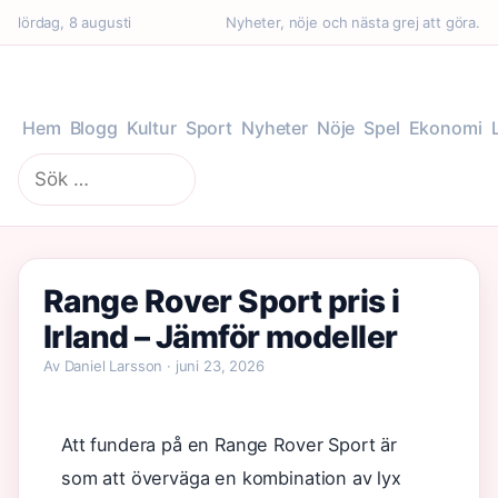
lördag, 8 augusti
Nyheter, nöje och nästa grej att göra.
Hem
Blogg
Kultur
Sport
Nyheter
Nöje
Spel
Ekonomi
Sök
efter:
Range Rover Sport pris i
Irland – Jämför modeller
Av Daniel Larsson · juni 23, 2026
Att fundera på en Range Rover Sport är
som att överväga en kombination av lyx