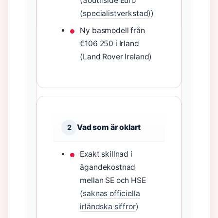
(
Southside Euro
(specialistverkstad)
)
Ny basmodell från
€106 250 i Irland
(Land Rover Ireland)
Vad som är oklart
2
Exakt skillnad i
ägandekostnad
mellan SE och HSE
(
saknas officiella
irländska siffror
)