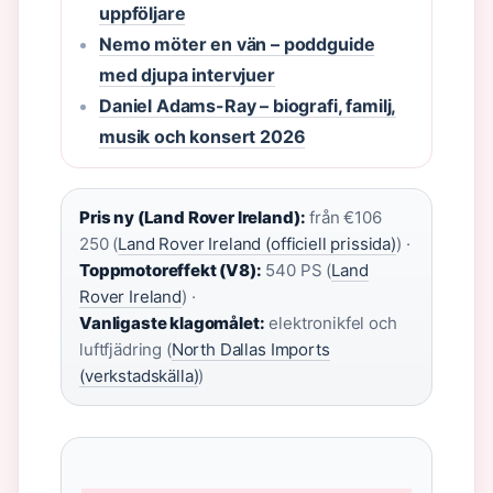
uppföljare
Nemo möter en vän – poddguide
med djupa intervjuer
Daniel Adams-Ray – biografi, familj,
musik och konsert 2026
Pris ny (Land Rover Ireland):
från €106
250 (
Land Rover Ireland (officiell prissida)
) ·
Toppmotoreffekt (V8):
540 PS (
Land
Rover Ireland
) ·
Vanligaste klagomålet:
elektronikfel och
luftfjädring (
North Dallas Imports
(verkstadskälla)
)