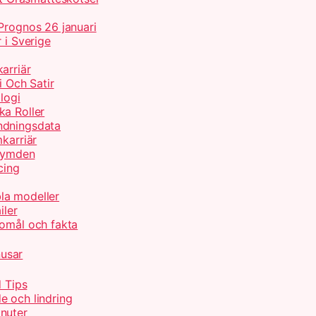
Prognos 26 januari
 i Sverige
arriär
 Och Satir
logi
ka Roller
ndningsdata
karriär
 Rymden
cing
la modeller
iler
gomål och fakta
nusar
d Tips
e och lindring
nuter