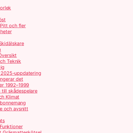
torlek
öst
Pitt och fler
yheter
Skidälskare
m
Översikt
och Teknik
ig
ch 2025-uppdatering
ungerar det
ller 1992–1999
 till skådespelare
ch Klimat
 abonnemang
 och avsnitt
ats
Funktioner
 Gräsmatteskötsel