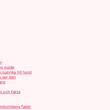
er
eg guide
 paprika till hund
u ser den
are
m och fakta
atombombens fader