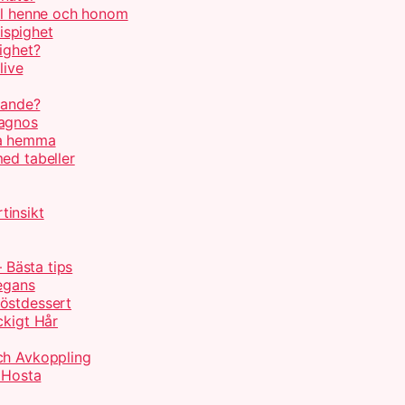
ill henne och honom
rispighet
ighet?
live
rande?
iagnos
xa hemma
ed tabeller
tinsikt
– Bästa tips
legans
Höstdessert
ckigt Hår
ch Avkoppling
d Hosta