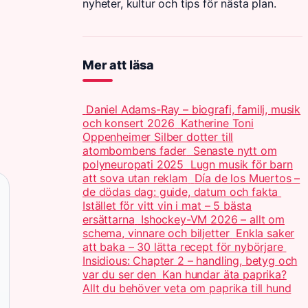
nyheter, kultur och tips för nästa plan.
Mer att läsa
Daniel Adams-Ray – biografi, familj, musik
och konsert 2026
Katherine Toni
Oppenheimer Silber dotter till
atombombens fader
Senaste nytt om
polyneuropati 2025
Lugn musik för barn
att sova utan reklam
Día de los Muertos –
de dödas dag: guide, datum och fakta
Istället för vitt vin i mat – 5 bästa
ersättarna
Ishockey-VM 2026 – allt om
schema, vinnare och biljetter
Enkla saker
att baka – 30 lätta recept för nybörjare
Insidious: Chapter 2 – handling, betyg och
var du ser den
Kan hundar äta paprika?
Allt du behöver veta om paprika till hund