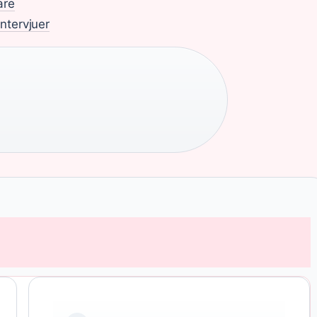
are
ntervjuer