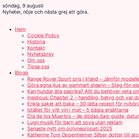
söndag, 9 augusti
Nyheter, nöje och nästa grej att göra.
Hem
Cookie Policy
Historia
Kontakt
Nyhetsbrev
Om oss
Tipsa oss
Blogg
Range Rover Sport pris i Irland – Jämför modell
Göra egna ljus av gammalt stearin – Steg-för-st
Kan hundar äta paprika? Allt du behöver veta om
Insidious: Chapter 2 – handling, betyg och var d
Enkla saker att baka – 30 lätta recept för nybörj
Istället för vitt vin i mat – 5 bästa ersättarna
Día de los Muertos – de dödas dag: guide, datu
Lugn musik för barn att sova utan reklam
Senaste nytt om polyneuropati 2025
Katherine Toni Oppenheimer Silber dotter till 