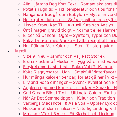
Alla Hjärtans Dag Kort Text – Romantiska sms t
Potatis i ugn tid – Tid, temperatur och tips för k
Hängande Trädgårdar i Babylon – Myt eller verkl
Helikopter i luften nu – Spåra position och syfte 
1 İsveç Kronu Kaç TL – Aktuell Kurs och Analys
Ont i magen gravid tidigt – Normalt eller alarme
Bilder på Cancer i Ögat – Symtom, Typer och D
Enkla Drinkar med Vodka – Lätta recept att mi
Hur Räknar Man Kalorier – Steg-för-steg guide m
Livsstil
Size 9 in eu – Jämför och Välj Rätt Storlek
Bruna Fläckar på Huden – Trygg Vård med Exper
Elcykel dam bäst i test – Säkra Val för Kvinnor
Koka Risgrynsgröt i Ugn – Smakfull Vinterfavorit
Hur många kalorier per dag för att gå ner i vikt 
Lily and Rose örhängen – Svensk Kvalitet och E
Äpplen i ugn med kanel och socker – Smakfull 
Curl Cream Bäst I Test – Ultimata Guiden För Lo
När Är Det Semmeldagen – Kultur och Tradition
Varbergs Stadshotell & Asia Spa – Upplev Lyx o
Huskur mot slem i halsen – Naturlig Lindring Vi
Molande Värk i Benen – Få Klarhet och Lindring