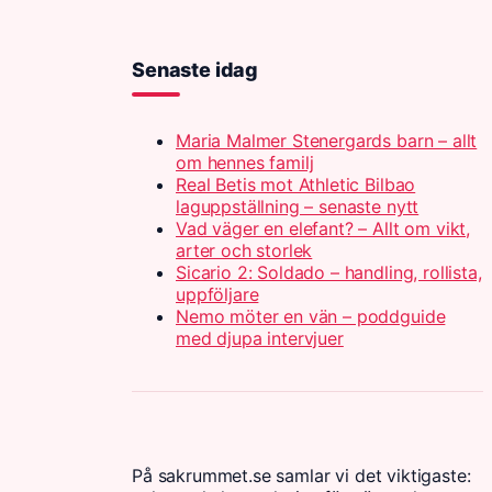
Senaste idag
Maria Malmer Stenergards barn – allt
om hennes familj
Real Betis mot Athletic Bilbao
laguppställning – senaste nytt
Vad väger en elefant? – Allt om vikt,
arter och storlek
Sicario 2: Soldado – handling, rollista,
uppföljare
Nemo möter en vän – poddguide
med djupa intervjuer
På sakrummet.se samlar vi det viktigaste: