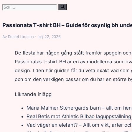
Sök
efter:
Passionata T-shirt BH – Guide för osynlig bh und
Av Daniel Larsson · maj 22, 2026
De flesta har någon gång stått framför spegeln och
Passionatas t-shirt BH är en av modellerna som lova
design. I den här guiden får du veta exakt vad som g
och om den verkligen passar om du har en större b
Liknande inlägg
Maria Malmer Stenergards barn – allt om hen
Real Betis mot Athletic Bilbao laguppställning
Vad väger en elefant? – Allt om vikt, arter och