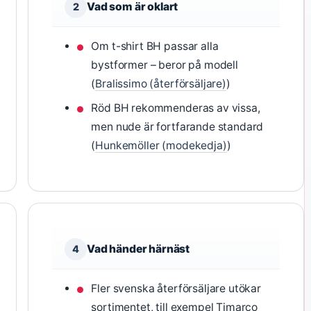
Vad som är oklart
2
Om t-shirt BH passar alla
bystformer – beror på modell
(
Bralissimo (återförsäljare)
)
Röd BH rekommenderas av vissa,
men nude är fortfarande standard
(
Hunkemöller (modekedja)
)
Vad händer härnäst
4
Fler svenska återförsäljare utökar
sortimentet, till exempel Timarco