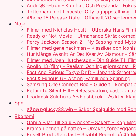
Audi Q8 e-tron – Komfort Och Prestanda I Fokus
Tottenham mot Leicester City laguppställning – 
iPhone 16 Release Date – Officiellt 20 september
Nöje
Filmer med Nicholas Hoult – Utforska Hans Filmk
Ready or Not Movie – Utmanande Skräckkomedi
Percy Jackson Season 2 – Ny Säsong med Myto
Filmer med gene hackman – Klassiker och Ikonis
Hur Många Avsnitt Är Det Kvar Av Glamour – Sä
Filmer med Josh Hutcherson – Din Guide Till Film
Apollo 13 (film) – Realism Och Ingenjörskonst I
Fast And Furious Tokyo Drift – Japansk Streetra
Fast & Furious 6 – Action, Familj och Spänning
Samsung One Connect Box – Guide till kompatib
Return to Silent Hill – Releasedatum, cast och tra
Leaddesk Solutions AB Flashback – Åsikter, kla
Spel
สล็อต pglucky88.win – Säker Spelguide med Bo
Ekonomi
Gamla Bilar Till Salu Blocket – Säkert Bilköp Me
Kramp i benen på natten – Orsaker, förebyggand
Enkelt Bröd Utan Jäst – Snabbt Recept på 45 Mi