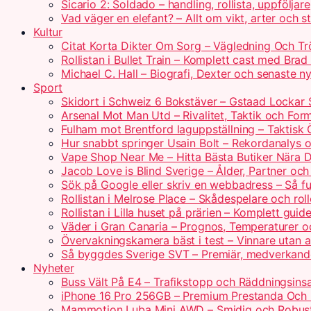
Sicario 2: Soldado – handling, rollista, uppföljare
Vad väger en elefant? – Allt om vikt, arter och s
Kultur
Citat Korta Dikter Om Sorg – Vägledning Och Tr
Rollistan i Bullet Train – Komplett cast med Brad 
Michael C. Hall – Biografi, Dexter och senaste n
Sport
Skidort i Schweiz 6 Bokstäver – Gstaad Lockar 
Arsenal Mot Man Utd – Rivalitet, Taktik och For
Fulham mot Brentford laguppställning – Taktisk 
Hur snabbt springer Usain Bolt – Rekordanalys 
Vape Shop Near Me – Hitta Bästa Butiker Nära D
Jacob Love is Blind Sverige – Ålder, Partner o
Sök på Google eller skriv en webbadress – Så f
Rollistan i Melrose Place – Skådespelare och ro
Rollistan i Lilla huset på prärien – Komplett guide
Väder i Gran Canaria – Prognos, Temperaturer o
Övervakningskamera bäst i test – Vinnare utan
Så byggdes Sverige SVT – Premiär, medverkande
Nyheter
Buss Vält På E4 – Trafikstopp och Räddningsins
iPhone 16 Pro 256GB – Premium Prestanda Och 
Mammotion Luba Mini AWD – Smidig och Robust