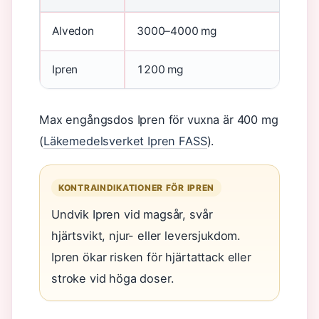
Alvedon
3000–4000 mg
Ej
Ipren
1200 mg
2
Max engångsdos Ipren för vuxna är 400 mg
(
Läkemedelsverket Ipren FASS
).
KONTRAINDIKATIONER FÖR IPREN
Undvik Ipren vid magsår, svår
hjärtsvikt, njur- eller leversjukdom.
Ipren ökar risken för hjärtattack eller
stroke vid höga doser.