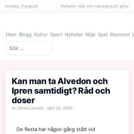
torsdag, 6 augusti
Nyheter, nöje och nästa grej att göra.
Hem
Blogg
Kultur
Sport
Nyheter
Nöje
Spel
Ekonomi
Sök
efter:
Kan man ta Alvedon och
Ipren samtidigt? Råd och
doser
Av Daniel Larsson · april 20, 2026
De flesta har någon gång stått vid