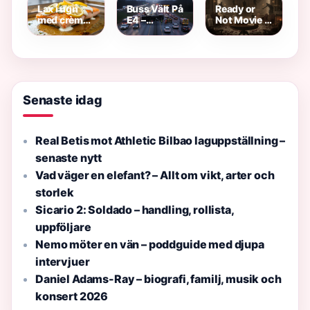
gård och
Lax i ugn
Buss Vält På
Ready or
SVT Play
med crème
E4 –
Not Movie –
fraiche och
Trafikstopp
Handling,
citron –
och
rollbesättning
enkelt
Räddningsinsats
och
recept &
streaminginfo
tips
Senaste idag
Real Betis mot Athletic Bilbao laguppställning –
senaste nytt
Vad väger en elefant? – Allt om vikt, arter och
storlek
Sicario 2: Soldado – handling, rollista,
uppföljare
Nemo möter en vän – poddguide med djupa
intervjuer
Daniel Adams-Ray – biografi, familj, musik och
konsert 2026