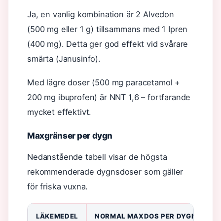
Ja, en vanlig kombination är 2 Alvedon
(500 mg eller 1 g) tillsammans med 1 Ipren
(400 mg). Detta ger god effekt vid svårare
smärta (Janusinfo).
Med lägre doser (500 mg paracetamol +
200 mg ibuprofen) är NNT 1,6 – fortfarande
mycket effektivt.
Maxgränser per dygn
Nedanstående tabell visar de högsta
rekommenderade dygnsdoser som gäller
för friska vuxna.
LÄKEMEDEL
NORMAL MAXDOS PER DYGN
R