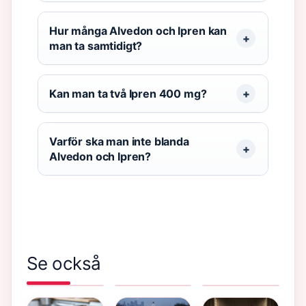
Hur många Alvedon och Ipren kan
man ta samtidigt?
Kan man ta två Ipren 400 mg?
Varför ska man inte blanda
Alvedon och Ipren?
Se också
Nya livet på
Piteå
Vad väger
landet med
Tidningen
en elefant?
Sarah
E-tidning:
– Allt om
Beeny:
Pris, App &
vikt, arter
säsong 4,
Prenumeration
och storlek