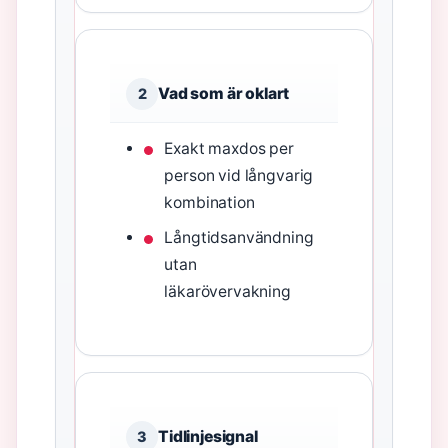
Vad som är oklart
2
Exakt maxdos per
person vid långvarig
kombination
Långtidsanvändning
utan
läkarövervakning
Tidlinjesignal
3