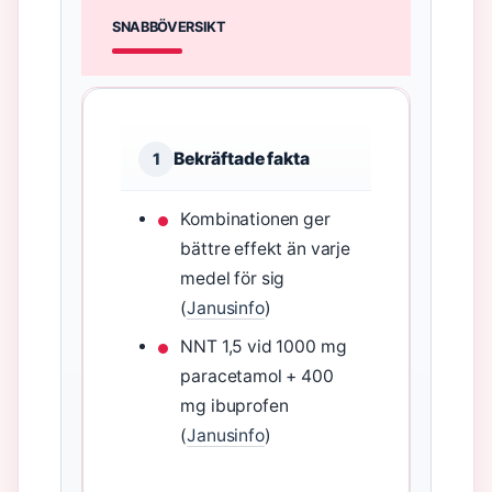
SNABBÖVERSIKT
Bekräftade fakta
1
Kombinationen ger
bättre effekt än varje
medel för sig
(
Janusinfo
)
NNT 1,5 vid 1000 mg
paracetamol + 400
mg ibuprofen
(
Janusinfo
)